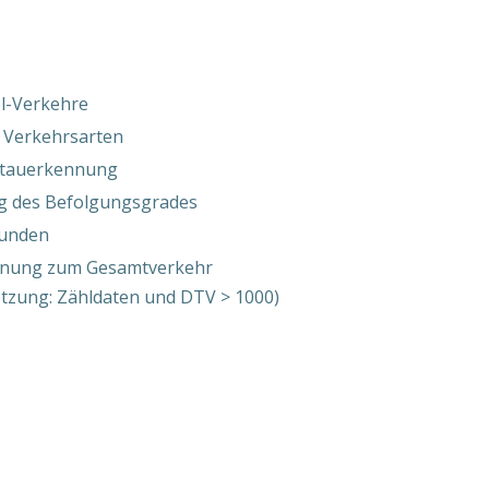
el-Verkehre
r Verkehrsarten
/Stauerkennung
ng des Befolgungsgrades
tunden
nung zum Gesamtverkehr
ung: Zähldaten und DTV > 1000)