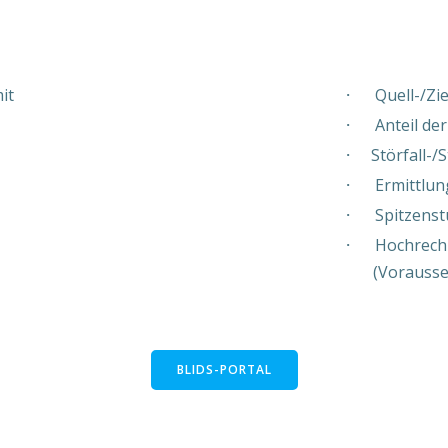
it
·
Quell-/Zi
·
Anteil de
·
Störfall-
·
Ermittlu
·
Spitzens
·
Hochrech
(Voraussetz
BLIDS-PORTAL