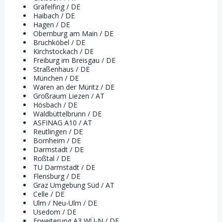
Gräfelfing / DE
Haibach / DE
Hagen / DE
Obernburg am Main / DE
Bruchköbel / DE
Kirchstockach / DE
Freiburg im Breisgau / DE
Straßenhaus / DE
München / DE
Waren an der Müritz / DE
Großraum Liezen / AT
Hösbach / DE
Waldbüttelbrunn / DE
ASFINAG A10 / AT
Reutlingen / DE
Bornheim / DE
Darmstadt / DE
Roßtal / DE
TU Darmstadt / DE
Flensburg / DE
Graz Umgebung Süd / AT
Celle / DE
Ulm / Neu-Ulm / DE
Usedom / DE
Erweiterung A3 WÜ-N / DE