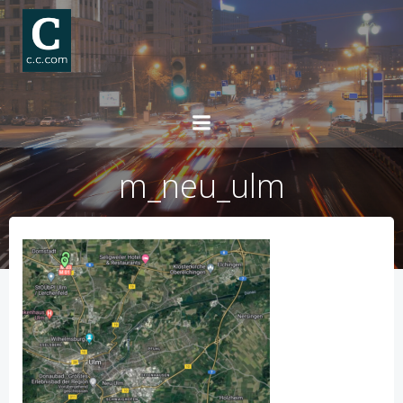
Skip
to
content
m_neu_ulm