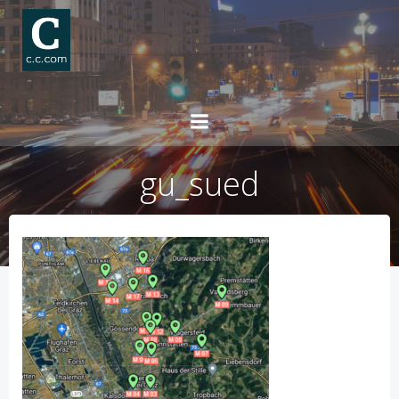
Skip
to
content
gu_sued