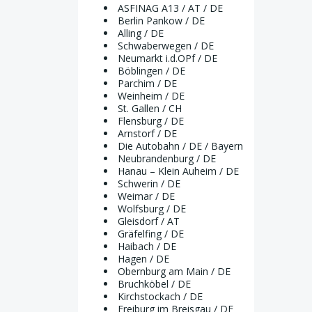
ASFINAG A13 / AT / DE
Berlin Pankow / DE
Alling / DE
Schwaberwegen / DE
Neumarkt i.d.OPf / DE
Böblingen / DE
Parchim / DE
Weinheim / DE
St. Gallen / CH
Flensburg / DE
Arnstorf / DE
Die Autobahn / DE / Bayern
Neubrandenburg / DE
Hanau – Klein Auheim / DE
Schwerin / DE
Weimar / DE
Wolfsburg / DE
Gleisdorf / AT
Gräfelfing / DE
Haibach / DE
Hagen / DE
Obernburg am Main / DE
Bruchköbel / DE
Kirchstockach / DE
Freiburg im Breisgau / DE