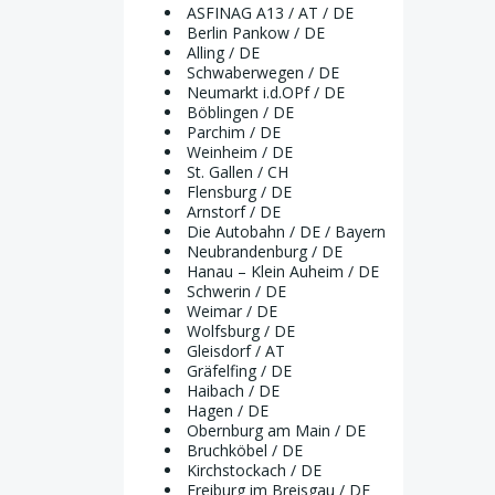
ASFINAG A13 / AT / DE
Berlin Pankow / DE
Alling / DE
Schwaberwegen / DE
Neumarkt i.d.OPf / DE
Böblingen / DE
Parchim / DE
Weinheim / DE
St. Gallen / CH
Flensburg / DE
Arnstorf / DE
Die Autobahn / DE / Bayern
Neubrandenburg / DE
Hanau – Klein Auheim / DE
Schwerin / DE
Weimar / DE
Wolfsburg / DE
Gleisdorf / AT
Gräfelfing / DE
Haibach / DE
Hagen / DE
Obernburg am Main / DE
Bruchköbel / DE
Kirchstockach / DE
Freiburg im Breisgau / DE