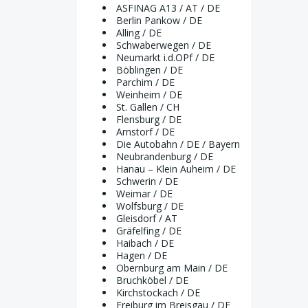
ASFINAG A13 / AT / DE
Berlin Pankow / DE
Alling / DE
Schwaberwegen / DE
Neumarkt i.d.OPf / DE
Böblingen / DE
Parchim / DE
Weinheim / DE
St. Gallen / CH
Flensburg / DE
Arnstorf / DE
Die Autobahn / DE / Bayern
Neubrandenburg / DE
Hanau – Klein Auheim / DE
Schwerin / DE
Weimar / DE
Wolfsburg / DE
Gleisdorf / AT
Gräfelfing / DE
Haibach / DE
Hagen / DE
Obernburg am Main / DE
Bruchköbel / DE
Kirchstockach / DE
Freiburg im Breisgau / DE