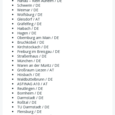
Hanau – Klein Auheim / DE
Schwerin / DE
Weimar / DE
Wolfsburg / DE
Gleisdorf / AT
Gräfelfing / DE
Haibach / DE
Hagen / DE
Obernburg am Main / DE
Bruchköbel / DE
Kirchstockach / DE
Freiburg im Breisgau / DE
Straßenhaus / DE
München / DE
Waren an der Müritz / DE
Großraum Liezen / AT
Hösbach / DE
Waldbüttelbrunn / DE
ASFINAG A10 / AT
Reutlingen / DE
Bornheim / DE
Darmstadt / DE
Roßtal / DE
TU Darmstadt / DE
Flensburg / DE